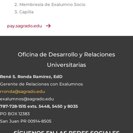
Membresía de Exalumno Socio
Capilla
pay.sagrado.edu
Oficina de Desarrollo y Relaciones
Universitarias
René S. Ronda Ramírez, EdD
Gerente de Relaciones con Exalumnos
rronda@sagrado.edu
exalumnos@sagrado.edu
787-728-1515 exts. 5448, 5450 y 8035
PO BOX 12383
San Juan PR 00914-8505
SÍGUENOS EN LAS REDES SOCIALES